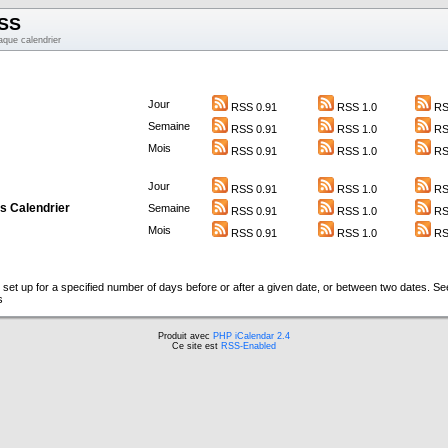
RSS
aque calendrier
Jour
RSS 0.91
RSS 1.0
RS
Semaine
RSS 0.91
RSS 1.0
RS
Mois
RSS 0.91
RSS 1.0
RS
Jour
RSS 0.91
RSS 1.0
RS
rs Calendrier
Semaine
RSS 0.91
RSS 1.0
RS
Mois
RSS 0.91
RSS 1.0
RS
set up for a specified number of days before or after a given date, or between two dates. S
s
Produit avec
PHP iCalendar 2.4
Ce site est
RSS-Enabled