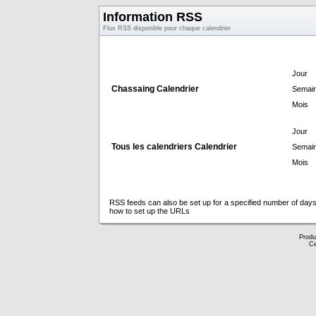
Information RSS
Flux RSS disponible pour chaque calendrier
Jour
Chassaing Calendrier
Semai
Mois
Jour
Tous les calendriers Calendrier
Semai
Mois
RSS feeds can also be set up for a specified number of days
how to set up the URLs
Produ
Ce