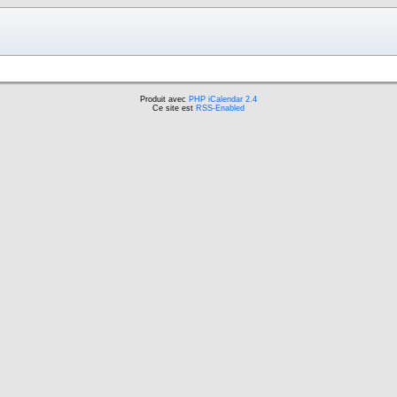
Produit avec
PHP iCalendar 2.4
Ce site est
RSS-Enabled