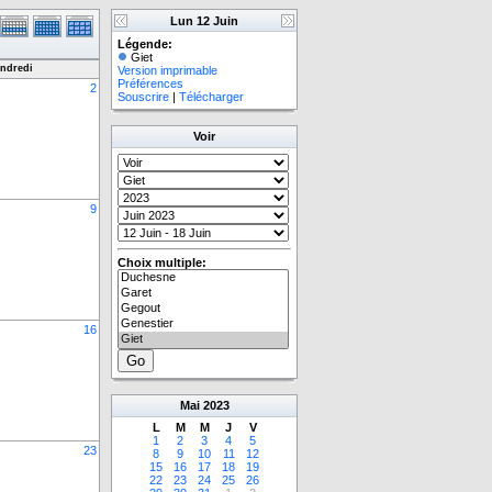
Lun 12 Juin
Légende:
Giet
ndredi
Version imprimable
Préférences
2
Souscrire
|
Télécharger
Voir
9
Choix multiple:
16
Mai
2023
L
M
M
J
V
1
2
3
4
5
23
8
9
10
11
12
15
16
17
18
19
22
23
24
25
26