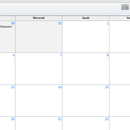
Mercredi
Jeudi
Ve
30
31
1
-Sébastien
6
7
8
13
14
15
20
21
22