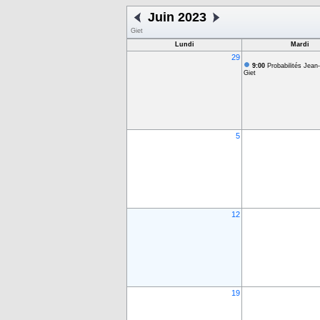
Juin 2023
Giet
Lundi
Mardi
29
9:00
Probabilités Jean
Giet
5
12
19