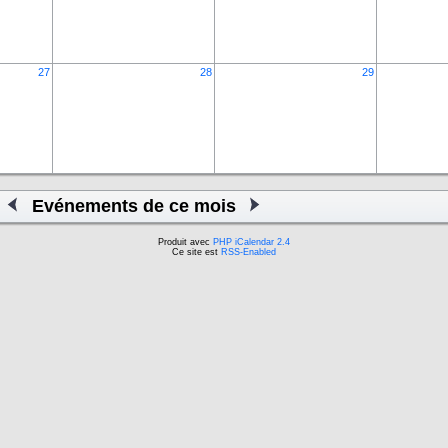
27
28
29
Evénements de ce mois
Produit avec
PHP iCalendar 2.4
Ce site est
RSS-Enabled