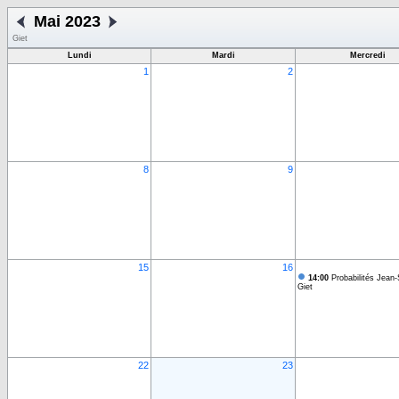
Mai 2023
Giet
Lundi
Mardi
Mercredi
1
2
8
9
15
16
14:00
Probabilités Jean-
Giet
22
23