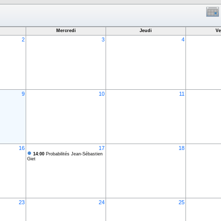
Mercredi
Jeudi
Ve
2
3
4
9
10
11
16
17
18
14:00
Probabilités Jean-Sébastien
Giet
23
24
25