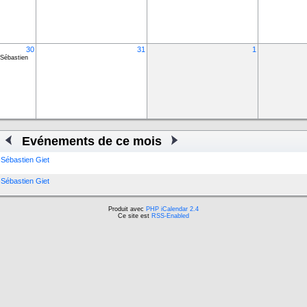
30
31
1
-Sébastien
Evénements de ce mois
-Sébastien Giet
-Sébastien Giet
Produit avec
PHP iCalendar 2.4
Ce site est
RSS-Enabled