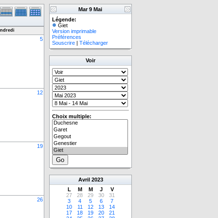
Mar 9 Mai
Légende:
Giet
ndredi
Version imprimable
Préférences
5
Souscrire
|
Télécharger
Voir
12
Choix multiple:
19
Avril
2023
L
M
M
J
V
27
28
29
30
31
26
3
4
5
6
7
10
11
12
13
14
17
18
19
20
21