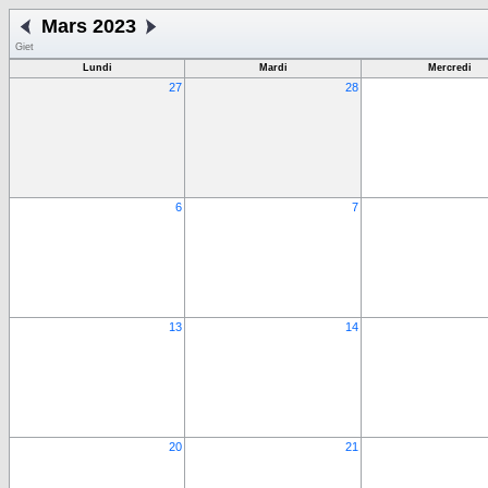
Mars 2023
Giet
Lundi
Mardi
Mercredi
27
28
6
7
13
14
20
21