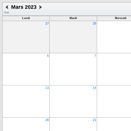
Mars 2023
Giet
Lundi
Mardi
Mercredi
27
28
6
7
13
14
20
21