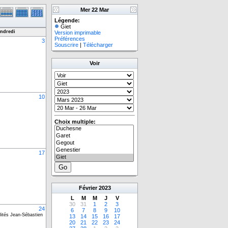
Mer 22 Mar
Légende:
Giet
ndredi
Version imprimable
Préférences
3
Souscrire
|
Télécharger
Voir
10
Choix multiple:
17
Février
2023
L
M
M
J
V
30
31
1
2
3
24
6
7
8
9
10
lités Jean-Sébastien
13
14
15
16
17
20
21
22
23
24