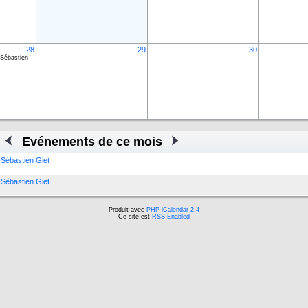
28
29
30
-Sébastien
Evénements de ce mois
-Sébastien Giet
-Sébastien Giet
Produit avec
PHP iCalendar 2.4
Ce site est
RSS-Enabled