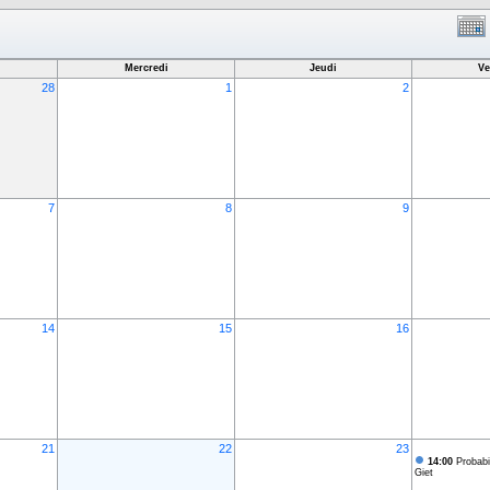
Mercredi
Jeudi
Ve
28
1
2
7
8
9
14
15
16
21
22
23
14:00
Probabi
Giet