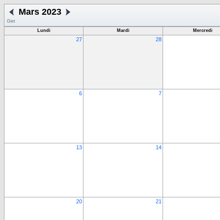
Mars 2023
Giet
Lundi
Mardi
Mercredi
27
28
6
7
13
14
20
21