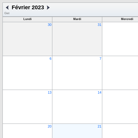
Février 2023
Giet
Lundi
Mardi
Mercredi
30
31
6
7
13
14
20
21