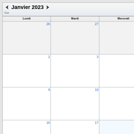
Janvier 2023
Giet
Lundi
Mardi
Mercredi
26
27
2
3
9
10
16
17