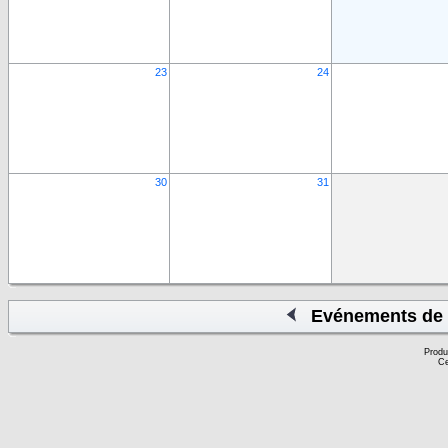
23
24
30
31
Evénements de 
Produ
Ce