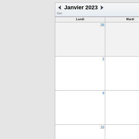
Janvier 2023
Giet
Lundi
Mardi
26
2
9
16