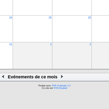
24
25
26
31
1
2
Evénements de ce mois
Produit avec
PHP iCalendar 2.4
Ce site est
RSS-Enabled