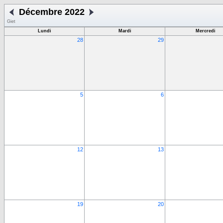
Décembre 2022
Giet
Lundi
Mardi
Mercredi
28
29
5
6
12
13
19
20