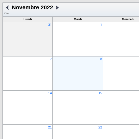
Novembre 2022
Giet
Lundi
Mardi
Mercredi
31
1
7
8
14
15
21
22