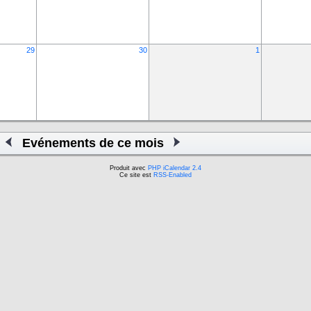
29
30
1
Evénements de ce mois
Produit avec
PHP iCalendar 2.4
Ce site est
RSS-Enabled