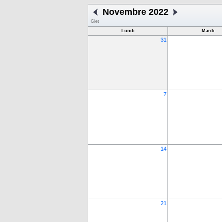
Novembre 2022
Giet
Lundi
Mardi
31
7
14
21