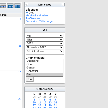
Dim 6 Nov
Légende:
Giet
ndredi
Version imprimable
Préférences
4
Souscrire
|
Télécharger
Voir
11
Choix multiple:
18
Octobre
2022
L
M
M
J
V
26
27
28
29
30
25
3
4
5
6
7
10
11
12
13
14
17
18
19
20
21