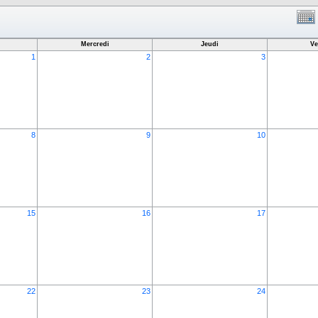
Mercredi
Jeudi
Ve
1
2
3
8
9
10
15
16
17
22
23
24