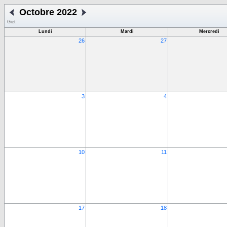
Octobre 2022
Giet
Lundi
Mardi
Mercredi
26
27
3
4
10
11
17
18