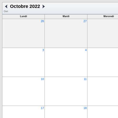
Octobre 2022
Giet
Lundi
Mardi
Mercredi
26
27
3
4
10
11
17
18