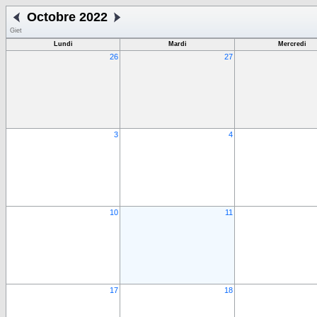
Octobre 2022
Giet
Lundi
Mardi
Mercredi
26
27
3
4
10
11
17
18