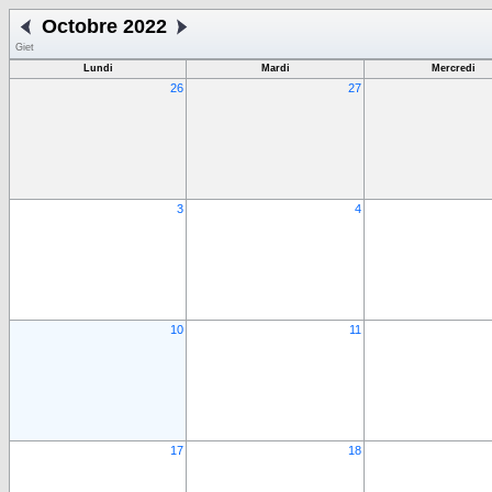
Octobre 2022
Giet
Lundi
Mardi
Mercredi
26
27
3
4
10
11
17
18