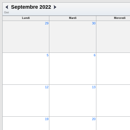
Septembre 2022
Giet
Lundi
Mardi
Mercredi
29
30
5
6
12
13
19
20