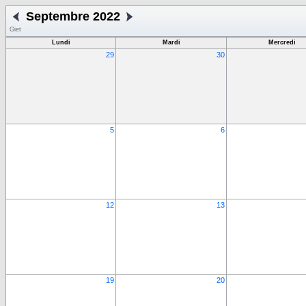
Septembre 2022
Giet
Lundi
Mardi
Mercredi
29
30
5
6
12
13
19
20