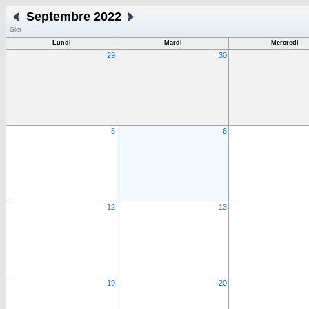
Septembre 2022
Giet
Lundi
Mardi
Mercredi
29
30
5
6
12
13
19
20