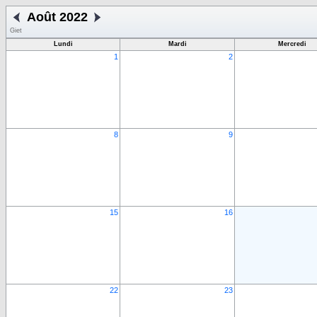
Août 2022
Giet
Lundi
Mardi
Mercredi
1
2
8
9
15
16
22
23