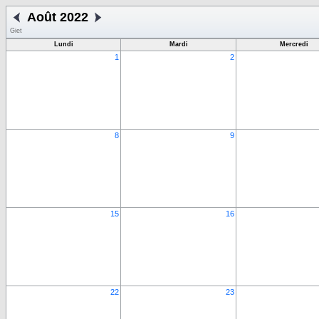
Août 2022
Giet
Lundi
Mardi
Mercredi
1
2
8
9
15
16
22
23