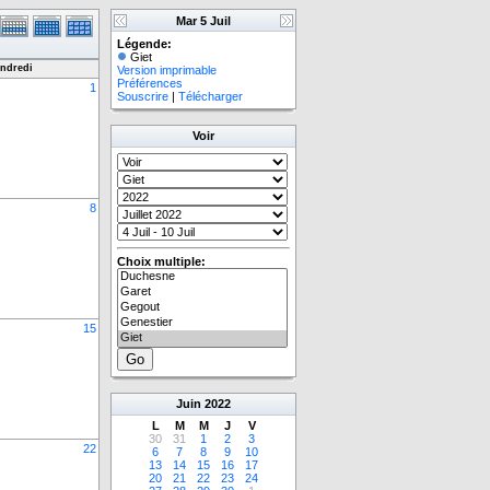
Mar 5 Juil
Légende:
Giet
ndredi
Version imprimable
Préférences
1
Souscrire
|
Télécharger
Voir
8
Choix multiple:
15
Juin
2022
L
M
M
J
V
30
31
1
2
3
22
6
7
8
9
10
13
14
15
16
17
20
21
22
23
24