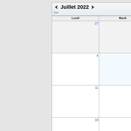
Juillet 2022
Giet
Lundi
Mardi
27
4
11
18