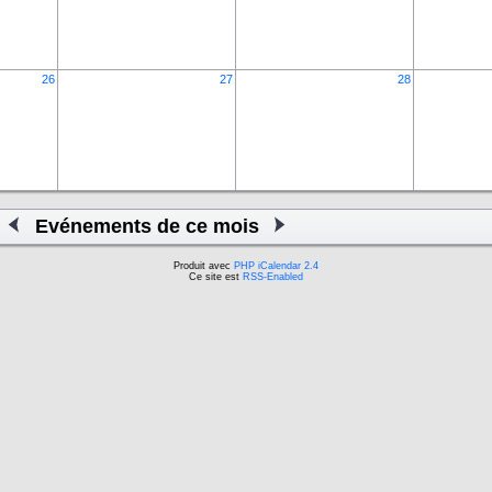
26
27
28
Evénements de ce mois
Produit avec
PHP iCalendar 2.4
Ce site est
RSS-Enabled