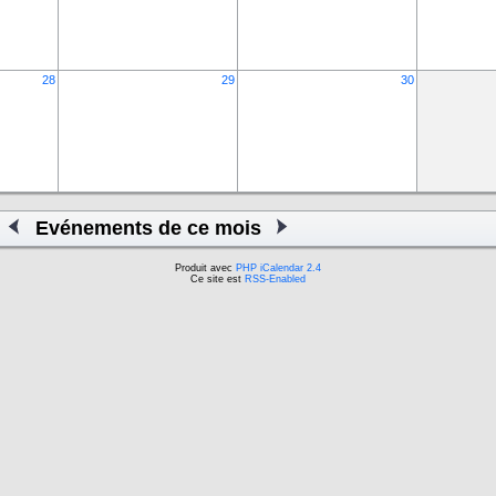
28
29
30
Evénements de ce mois
Produit avec
PHP iCalendar 2.4
Ce site est
RSS-Enabled