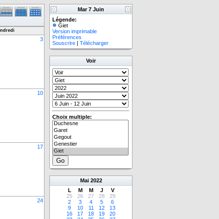
Mar 7 Juin
Légende:
Giet
ndredi
Version imprimable
Préférences
3
Souscrire
|
Télécharger
Voir
10
Choix multiple:
17
Mai
2022
L
M
M
J
V
25
26
27
28
29
24
2
3
4
5
6
9
10
11
12
13
16
17
18
19
20