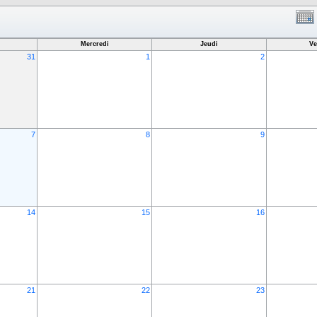
Mercredi
Jeudi
Ve
31
1
2
7
8
9
14
15
16
21
22
23