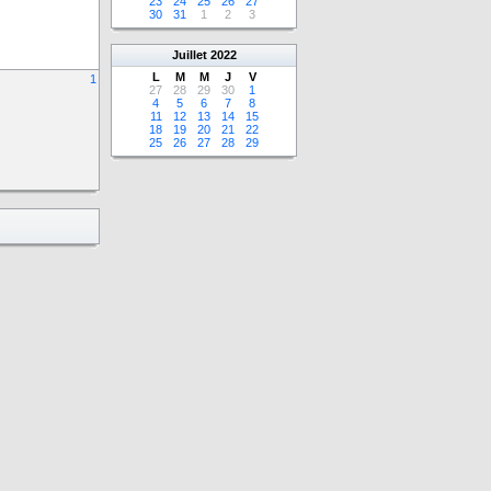
23
24
25
26
27
30
31
1
2
3
Juillet
2022
L
M
M
J
V
1
27
28
29
30
1
4
5
6
7
8
11
12
13
14
15
18
19
20
21
22
25
26
27
28
29