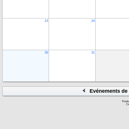
23
24
30
31
Evénements de 
Produ
Ce