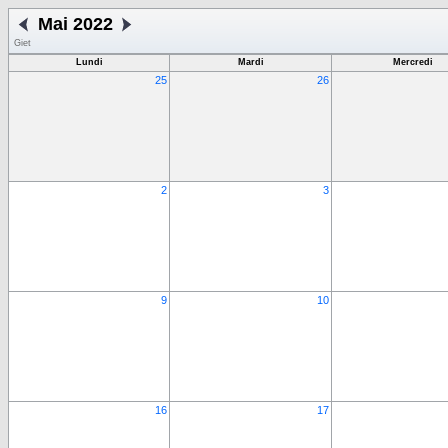
Mai 2022
Giet
Lundi
Mardi
Mercredi
25
26
2
3
9
10
16
17