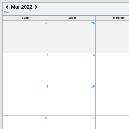
Mai 2022
Giet
Lundi
Mardi
Mercredi
25
26
2
3
9
10
16
17