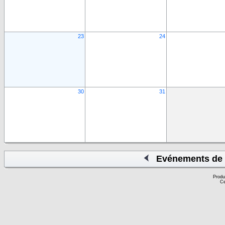
23
24
30
31
Evénements de 
Produ
Ce