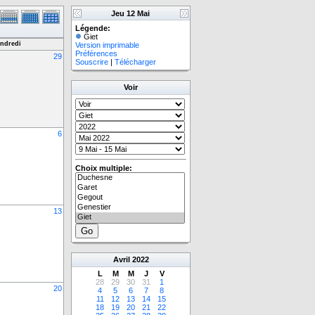
Jeu 12 Mai
Légende:
Giet
ndredi
Version imprimable
Préférences
29
Souscrire
|
Télécharger
Voir
6
Choix multiple:
13
Avril
2022
L
M
M
J
V
28
29
30
31
1
20
4
5
6
7
8
11
12
13
14
15
18
19
20
21
22