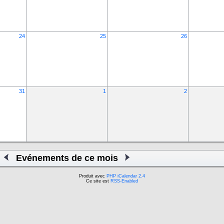
24
25
26
31
1
2
Evénements de ce mois
Produit avec
PHP iCalendar 2.4
Ce site est
RSS-Enabled