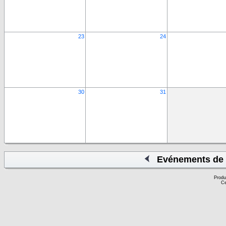
23
24
30
31
Evénements de 
Produ
Ce