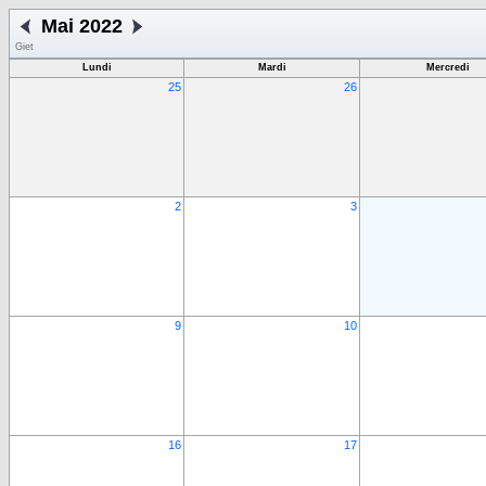
Mai 2022
Giet
Lundi
Mardi
Mercredi
25
26
2
3
9
10
16
17