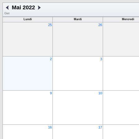
Mai 2022
Giet
Lundi
Mardi
Mercredi
25
26
2
3
9
10
16
17