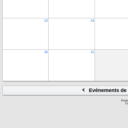
23
24
30
31
Evénements de 
Produ
Ce