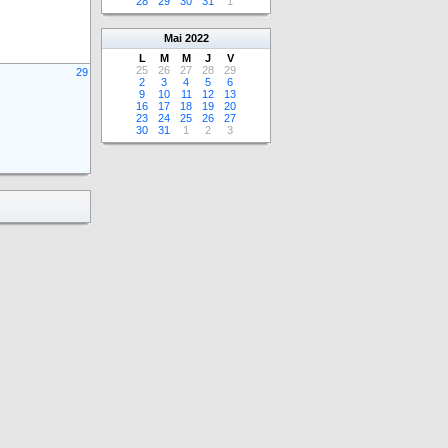
28
29
30
31
1
Mai
2022
L
M
M
J
V
25
26
27
28
29
29
2
3
4
5
6
9
10
11
12
13
16
17
18
19
20
23
24
25
26
27
30
31
1
2
3