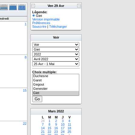
Ven 29 Avr
Légende:
Giet
ndredi
Version imprimable
Préférences
1
Souscrire
|
Télécharger
Voir
8
Choix multiple:
15
Mars
2022
L
M
M
J
V
28
1
2
3
4
22
7
8
9
10
11
14
15
16
17
18
21
22
23
24
25