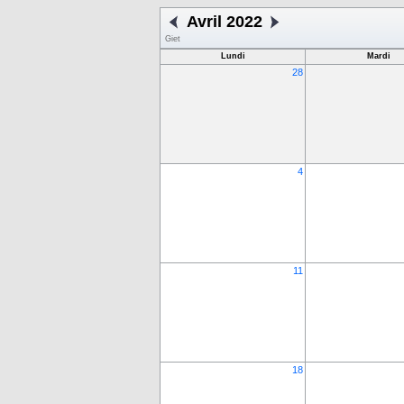
Avril 2022
Giet
Lundi
Mardi
28
4
11
18