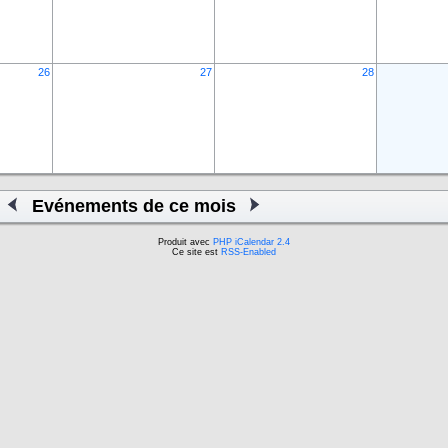
26
27
28
Evénements de ce mois
Produit avec
PHP iCalendar 2.4
Ce site est
RSS-Enabled