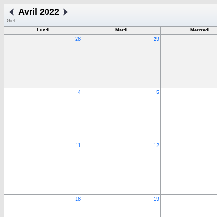
Avril 2022
Giet
Lundi
Mardi
Mercredi
28
29
4
5
11
12
18
19