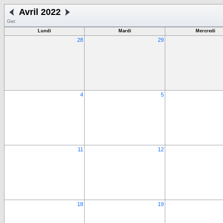
Avril 2022
Giet
Lundi
Mardi
Mercredi
28
29
4
5
11
12
18
19