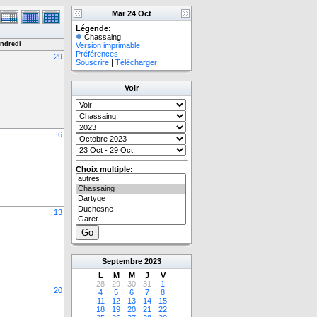
Mar 24 Oct
Légende:
Chassaing
ndredi
Version imprimable
Préférences
29
Souscrire
|
Télécharger
Voir
6
Choix multiple:
13
Septembre
2023
L
M
M
J
V
28
29
30
31
1
20
4
5
6
7
8
11
12
13
14
15
18
19
20
21
22