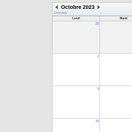
Octobre 2023
Chassaing
Lundi
Mardi
25
2
9
16