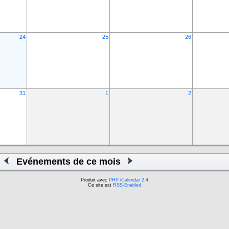
24
25
26
31
1
2
Evénements de ce mois
Produit avec
PHP iCalendar 2.4
Ce site est
RSS-Enabled