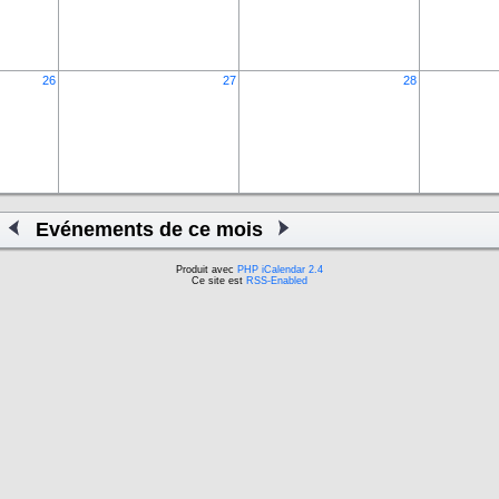
26
27
28
Evénements de ce mois
Produit avec
PHP iCalendar 2.4
Ce site est
RSS-Enabled