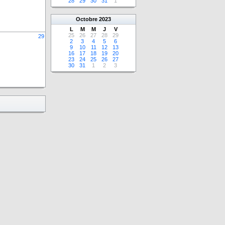
28
29
30
31
1
Octobre
2023
L
M
M
J
V
25
26
27
28
29
29
2
3
4
5
6
9
10
11
12
13
16
17
18
19
20
23
24
25
26
27
30
31
1
2
3