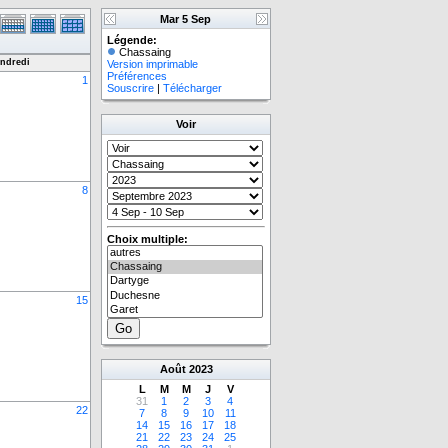
Mar 5 Sep
Légende:
Chassaing
ndredi
Version imprimable
Préférences
1
Souscrire
|
Télécharger
Voir
8
Choix multiple:
15
Août
2023
L
M
M
J
V
31
1
2
3
4
22
7
8
9
10
11
14
15
16
17
18
21
22
23
24
25