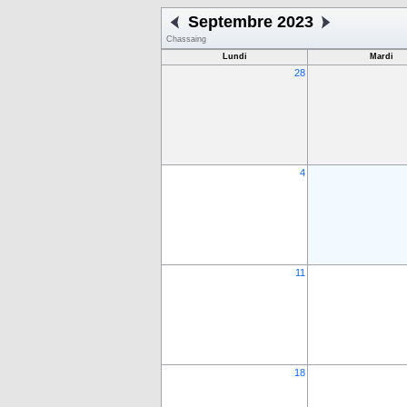
Septembre 2023
Chassaing
Lundi
Mardi
28
4
11
18