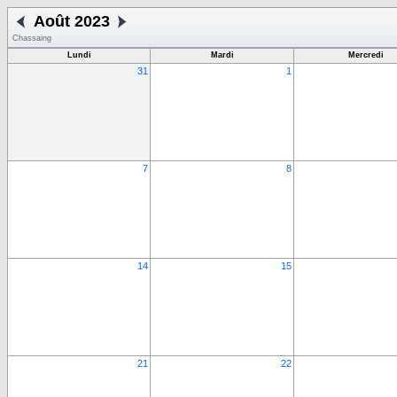
Août 2023
Chassaing
Lundi
Mardi
Mercredi
31
1
7
8
14
15
21
22