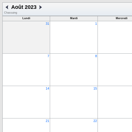
Août 2023
Chassaing
Lundi
Mardi
Mercredi
31
1
7
8
14
15
21
22