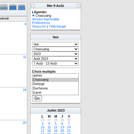
Mer 9 Août
Légende:
Chassaing
ndredi
Version imprimable
Préférences
4
Souscrire
|
Télécharger
Voir
11
Choix multiple:
18
Juillet
2023
L
M
M
J
V
26
27
28
29
30
25
3
4
5
6
7
10
11
12
13
14
17
18
19
20
21