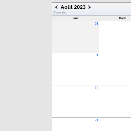
Août 2023
Chassaing
Lundi
Mardi
31
7
14
21