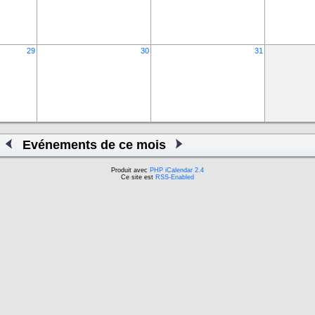
29
30
31
Evénements de ce mois
Produit avec
PHP iCalendar 2.4
Ce site est
RSS-Enabled