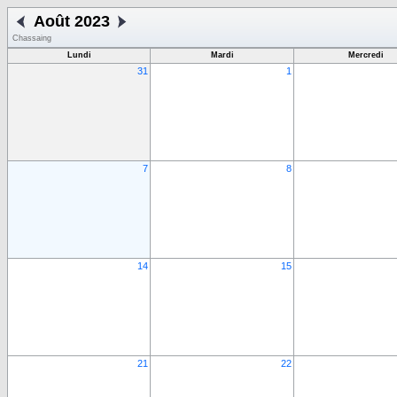
Août 2023
Chassaing
Lundi
Mardi
Mercredi
31
1
7
8
14
15
21
22