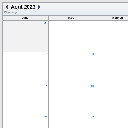
Août 2023
Chassaing
Lundi
Mardi
Mercredi
31
1
7
8
14
15
21
22