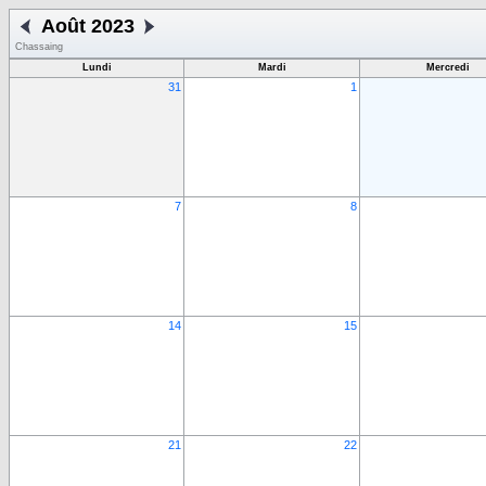
Août 2023
Chassaing
Lundi
Mardi
Mercredi
31
1
7
8
14
15
21
22