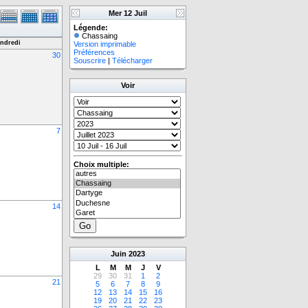
Mer 12 Juil
Légende:
Chassaing
ndredi
Version imprimable
Préférences
30
Souscrire
|
Télécharger
Voir
7
Choix multiple:
14
Juin
2023
L
M
M
J
V
29
30
31
1
2
21
5
6
7
8
9
12
13
14
15
16
19
20
21
22
23