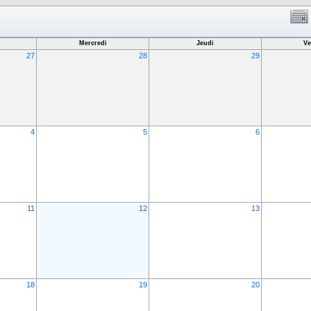
Mercredi
Jeudi
Ve
27
28
29
4
5
6
11
12
13
18
19
20