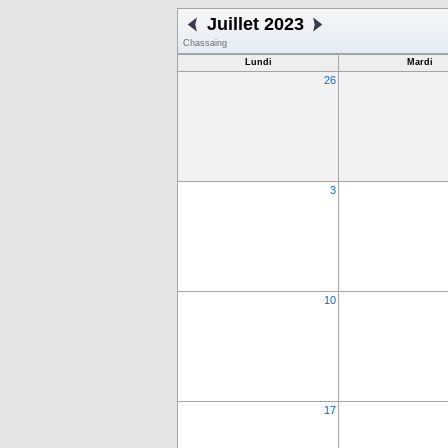
Juillet 2023
Chassaing
Lundi
Mardi
26
3
10
17