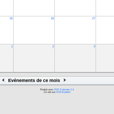
25
26
27
1
2
3
Evénements de ce mois
Produit avec
PHP iCalendar 2.4
Ce site est
RSS-Enabled