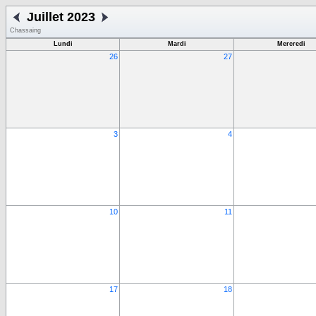
Juillet 2023
Chassaing
Lundi
Mardi
Mercredi
26
27
3
4
10
11
17
18