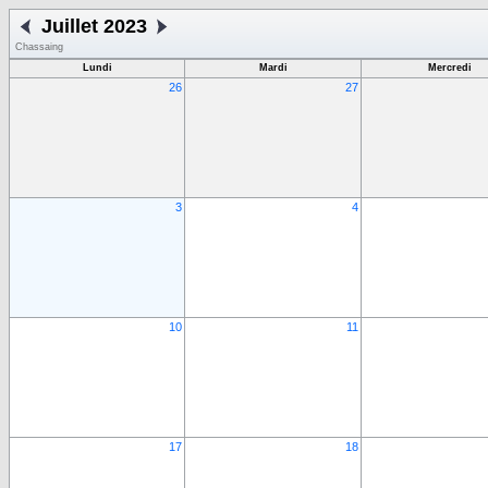
Juillet 2023
Chassaing
Lundi
Mardi
Mercredi
26
27
3
4
10
11
17
18