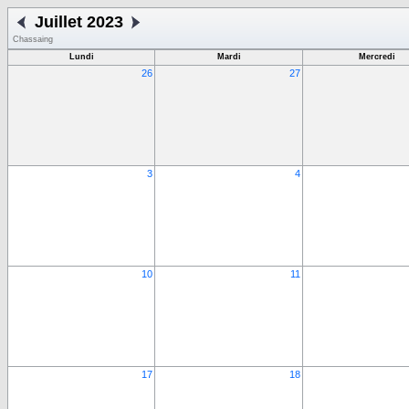
Juillet 2023
Chassaing
Lundi
Mardi
Mercredi
26
27
3
4
10
11
17
18