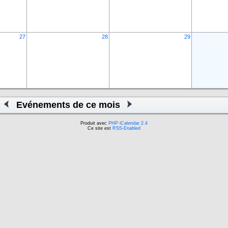
27
28
29
Evénements de ce mois
Produit avec
PHP iCalendar 2.4
Ce site est
RSS-Enabled