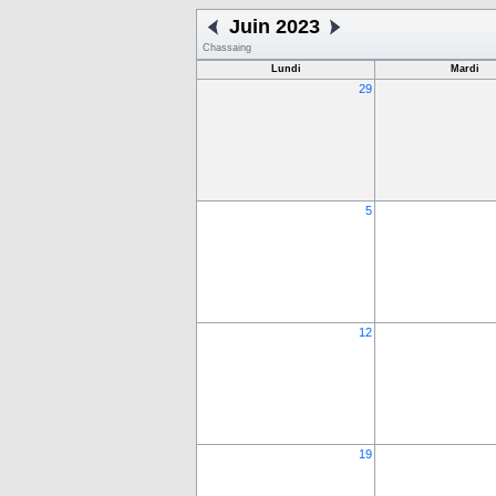
Juin 2023
Chassaing
Lundi
Mardi
29
5
12
19