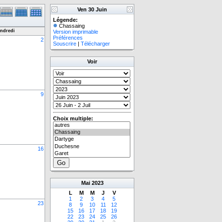
Ven 30 Juin
Légende:
Chassaing
ndredi
Version imprimable
Préférences
2
Souscrire
|
Télécharger
Voir
9
Choix multiple:
16
Mai
2023
L
M
M
J
V
1
2
3
4
5
23
8
9
10
11
12
15
16
17
18
19
22
23
24
25
26