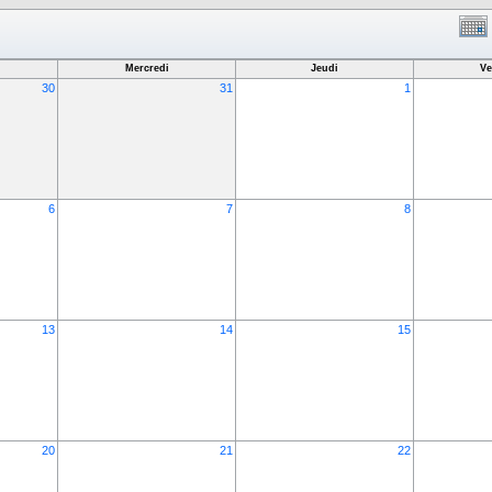
Mercredi
Jeudi
Ve
30
31
1
6
7
8
13
14
15
20
21
22