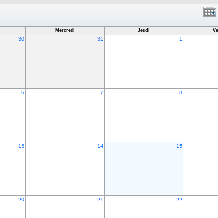
Mercredi
Jeudi
Ve
30
31
1
6
7
8
13
14
15
20
21
22