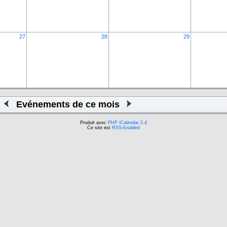
27
28
29
Evénements de ce mois
Produit avec
PHP iCalendar 2.4
Ce site est
RSS-Enabled