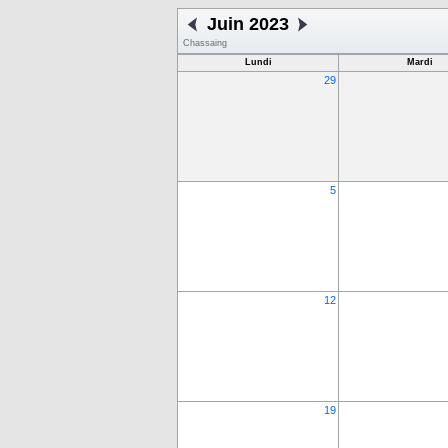
Juin 2023
Chassaing
Lundi
Mardi
29
5
12
19