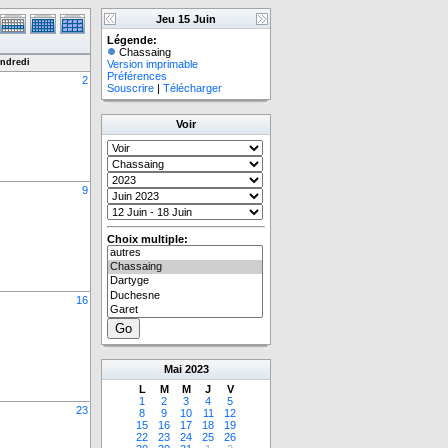
Jeu 15 Juin
Légende:
Chassaing
ndredi
Version imprimable
Préférences
2
Souscrire
|
Télécharger
Voir
9
Choix multiple:
16
Mai
2023
L
M
M
J
V
1
2
3
4
5
23
8
9
10
11
12
15
16
17
18
19
22
23
24
25
26