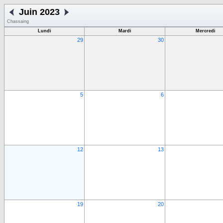
Juin 2023
Chassaing
Lundi
Mardi
Mercredi
29
30
5
6
12
13
19
20